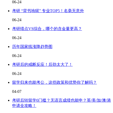
06-24
考研 “背书地狱” 专业TOP5！名毫无意外
06-24
考研绩点VS综合，哪个的含金量更高？
06-24
历年国家线涨降趋势图
06-24
考研后的戒断反应！后劲太大了！
06-24
留学归来也能考公，这些政策和优势你了解吗？
04-07
考研后转留学0门槛？无语言成绩也能申？英/美/加/澳/港
申请全攻略！