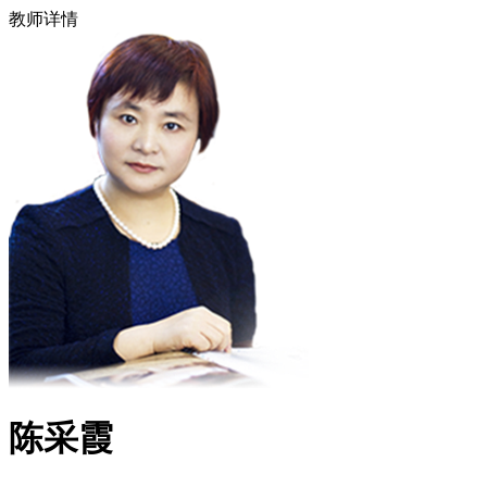
教师详情
陈采霞