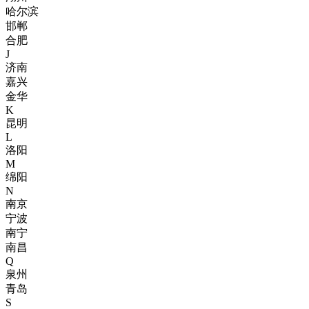
哈尔滨
邯郸
合肥
J
济南
嘉兴
金华
K
昆明
L
洛阳
M
绵阳
N
南京
宁波
南宁
南昌
Q
泉州
青岛
S