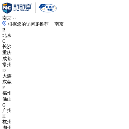
南京
根据您的访问IP推荐：
南京
B
北京
C
长沙
重庆
成都
常州
D
大连
东莞
F
福州
佛山
G
广州
H
杭州
湖州