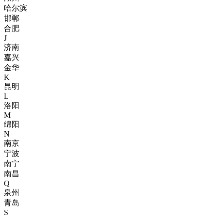
哈尔滨
邯郸
合肥
J
济南
嘉兴
金华
K
昆明
L
洛阳
M
绵阳
N
南京
宁波
南宁
南昌
Q
泉州
青岛
S