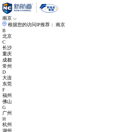
南京
根据您的访问IP推荐：
南京
B
北京
C
长沙
重庆
成都
常州
D
大连
东莞
F
福州
佛山
G
广州
H
杭州
湖州