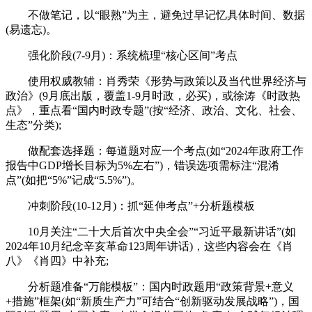
不做笔记，以“眼熟”为主，避免过早记忆具体时间、数据
(易遗忘)。
强化阶段(7-9月)：系统梳理“核心区间”考点
使用权威教辅：肖秀荣《形势与政策以及当代世界经济与
政治》(9月底出版，覆盖1-9月时政，必买)，或徐涛《时政热
点》，重点看“国内时政专题”(按“经济、政治、文化、社会、
生态”分类);
做配套选择题：每道题对应一个考点(如“2024年政府工作
报告中GDP增长目标为5%左右”)，错误选项需标注“混淆
点”(如把“5%”记成“5.5%”)。
冲刺阶段(10-12月)：抓“延伸考点”+分析题模板
10月关注“二十大后首次中央全会”“习近平最新讲话”(如
2024年10月纪念辛亥革命123周年讲话)，这些内容会在《肖
八》《肖四》中补充;
分析题准备“万能模板”：国内时政题用“政策背景+意义
+措施”框架(如“新质生产力”可结合“创新驱动发展战略”)，国