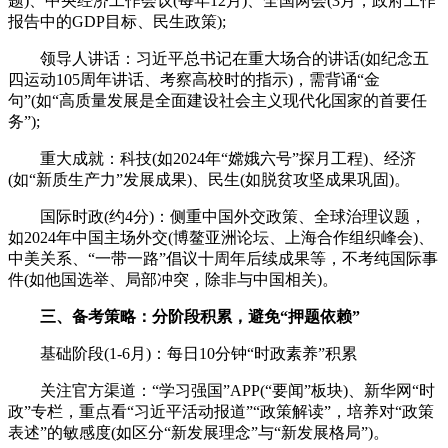
题)、中央经济工作会议(每年12月)、全国两会(3月，政府工作
报告中的GDP目标、民生政策);
领导人讲话：习近平总书记在重大场合的讲话(如纪念五
四运动105周年讲话、考察高校时的指示)，需背诵“金
句”(如“高质量发展是全面建设社会主义现代化国家的首要任
务”);
重大成就：科技(如2024年“嫦娥六号”探月工程)、经济
(如“新质生产力”发展成果)、民生(如脱贫攻坚成果巩固)。
国际时政(约4分)：侧重中国外交政策、全球治理议题，
如2024年中国主场外交(博鳌亚洲论坛、上海合作组织峰会)、
中美关系、“一带一路”倡议十周年后续成果等，不考纯国际事
件(如他国选举、局部冲突，除非与中国相关)。
三、备考策略：分阶段积累，避免“押题依赖”
基础阶段(1-6月)：每日10分钟“时政素养”积累
关注官方渠道：“学习强国”APP(“要闻”板块)、新华网“时
政”专栏，重点看“习近平活动报道”“政策解读”，培养对“政策
表述”的敏感度(如区分“新发展理念”与“新发展格局”)。