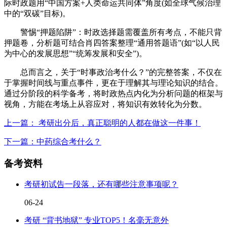
际时政题用“中国方案+人类命运共同体”角度(如全球气候治理
中的“双碳”目标)。
警惕“押题陷阱”：时政选择题需覆盖所有考点，不能只背
押题卷，分析题可结合肖四答案整理“通用答题语”(如“以人民
为中心的发展思想”“统筹发展和安全”)。
总而言之，关于“时事政治考什么？”的完整答案，不仅在
于掌握时间线与重点事件，更在于理解其与理论知识的结合。
通过分阶段的科学备考，将时政热点内化为分析问题的框架与
视角，方能在考场上从容应对，将知识有效转化为分数。
上一篇： 考研出分后，真正聪明的人都在做这一件事！
下一篇：中药综合考什么？
备考资料
考研初试告一段落，还有哪些注意事项呢？
06-24
考研 “背书地狱” 专业TOP5！名毫无意外