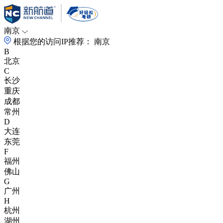
南京
根据您的访问IP推荐：
南京
B
北京
C
长沙
重庆
成都
常州
D
大连
东莞
F
福州
佛山
G
广州
H
杭州
湖州