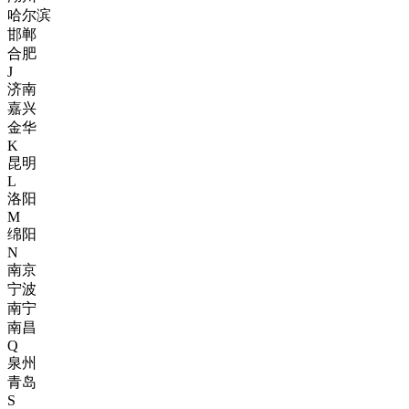
哈尔滨
邯郸
合肥
J
济南
嘉兴
金华
K
昆明
L
洛阳
M
绵阳
N
南京
宁波
南宁
南昌
Q
泉州
青岛
S