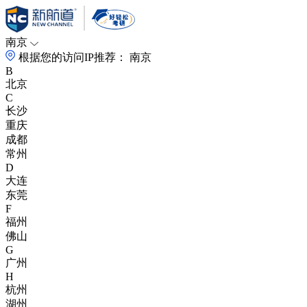
南京
根据您的访问IP推荐：
南京
B
北京
C
长沙
重庆
成都
常州
D
大连
东莞
F
福州
佛山
G
广州
H
杭州
湖州