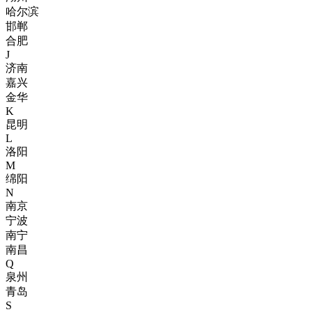
哈尔滨
邯郸
合肥
J
济南
嘉兴
金华
K
昆明
L
洛阳
M
绵阳
N
南京
宁波
南宁
南昌
Q
泉州
青岛
S