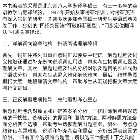
本书编者陈采霞是北京师范大学翻译学硕士，有三十多年的英
语教学与翻译经验。 1997 年开始从事考研培训，对考研英语
有深入独到的研究，并曾多次参加全国硕士研究生英语试卷阅
卷工作；独创的“四招突围法”可破解新题型，“四步定位翻译
法”可通关英译汉。
二、详解词句篇章结构，扫清阅读理解障碍
首先，词汇注释列出重难点词汇以便集中记忆，解题过程及词
义推敲还通过补充例句说明词汇用法，帮助考生拓展词汇量及
理解文章。其次，解题过程及结构分析对涉及题目的长难句做
了语法分析，帮助考生从易入难化解长难句。最后，结构导图
概括大意，逐段厘清文章结构，帮助考生从宏观把握文章大意
与行文逻辑。
三、正反解题逐项推导，总结题型考点重点
解题过程包含对原文和正确答案的分析，干扰排除解释错误选
项的干扰性、选项设计的原因和“避坑”方法。两种解题方法全
面分析四个选项，帮助考生透彻理解出题意图。另外，考点总
结评估考题难度，说明和补充考点和重点，分析出题者设置的
陷阱。“只有某个选项符合题意，所以选它”“根据上下文只能