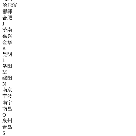
哈尔滨
邯郸
合肥
J
济南
嘉兴
金华
K
昆明
L
洛阳
M
绵阳
N
南京
宁波
南宁
南昌
Q
泉州
青岛
S